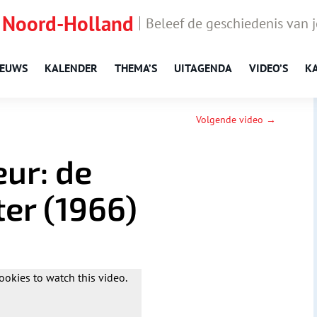
 Noord-Holland
Beleef de geschiedenis van 
IEUWS
KALENDER
THEMA’S
UITAGENDA
VIDEO’S
K
Volgende video →
ur: de
er (1966)
ookies to watch this video.