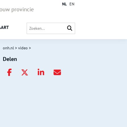
NL
EN
jouw provincie
AART
onh.nl
>
video
>
Delen