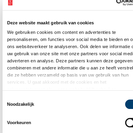
E-mail
*
Deze website maakt gebruik van cookies
Vink dit aan als u op de hoogte gehouden wil worden.
We gebruiken cookies om content en advertenties te
personaliseren, om functies voor social media te bieden en 
ons websiteverkeer te analyseren. Ook delen we informatie 
uw gebruik van onze site met onze partners voor social medi
adverteren en analyse. Deze partners kunnen deze gegeven
Bekijk meer video's
combineren met andere informatie die u aan ze heeft verstrek
die ze hebben verzameld op basis van uw gebruik van hun
services. U gaat akkoord met de cookies en het
privacystatement
als u onze website blijft gebruiken.
Toestemmingsselectie
Noodzakelijk
Voorkeuren
Tien verdwenen pretparken