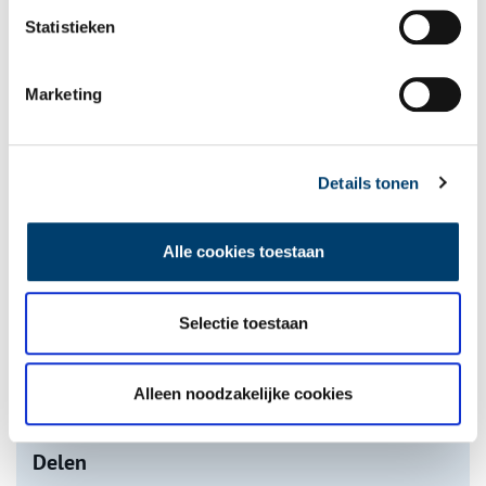
Statistieken
Marketing
De eendenboeten op De Haukes
Details tonen
Alle cookies toestaan
Selectie toestaan
Nederlandse autofabrieken van vroeger
Alleen noodzakelijke cookies
onh.nl
>
video
>
Delen