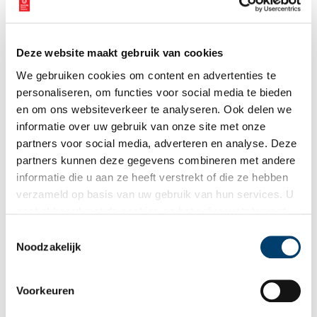
Vink dit aan als u op de hoogte gehouden wil worden.
Deze website maakt gebruik van cookies
We gebruiken cookies om content en advertenties te
personaliseren, om functies voor social media te bieden
Bekijk meer video's
en om ons websiteverkeer te analyseren. Ook delen we
informatie over uw gebruik van onze site met onze
partners voor social media, adverteren en analyse. Deze
partners kunnen deze gegevens combineren met andere
informatie die u aan ze heeft verstrekt of die ze hebben
verzameld op basis van uw gebruik van hun services. U
gaat akkoord met de cookies en het
privacystatement
als u onze website blijft gebruiken.
Toestemmingsselectie
Tien verdwenen pretparken
Noodzakelijk
Voorkeuren