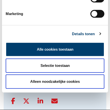
De eendenboeten op De Haukes
Marketing
Details tonen
Alle cookies toestaan
Nederlandse autofabrieken van vroeger
Selectie toestaan
onh.nl
>
video
>
Alleen noodzakelijke cookies
Delen