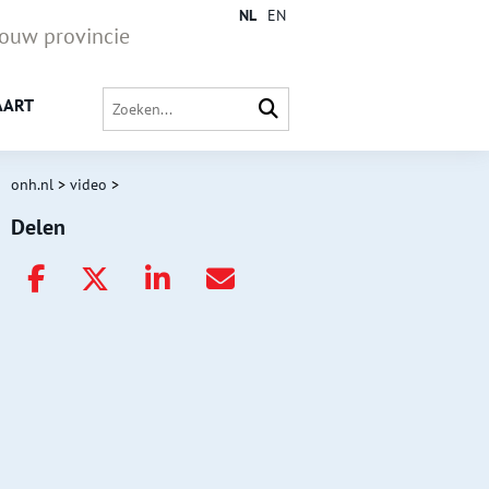
NL
EN
jouw provincie
AART
onh.nl
>
video
>
Delen