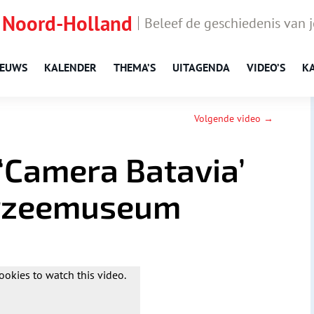
 Noord-Holland
Beleef de geschiedenis van 
IEUWS
KALENDER
THEMA’S
UITAGENDA
VIDEO’S
K
Volgende video →
 ‘Camera Batavia’
erzeemuseum
ookies to watch this video.