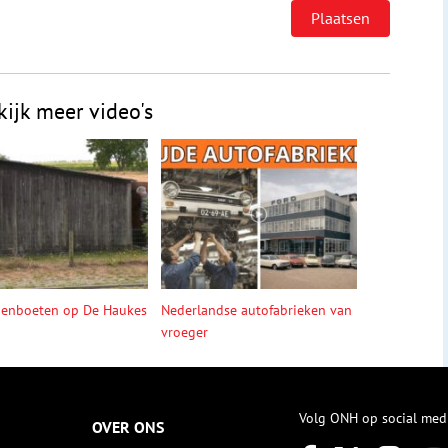
kijk meer video's
denboeten op De Haukes
Nederlandse autofabrieken van
vroeger
Volg ONH op social med
OVER ONS