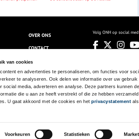
Volg ONH op social med
OVER ONS
CONTACT
NIEUWSBRIEF
ik van cookies
ontent en advertenties te personaliseren, om functies voor soci
DISCLAIMER
erkeer te analyseren. Ook delen we informatie over uw gebruik
PRIVACY
or social media, adverteren en analyse. Deze partners kunnen 
ormatie die u aan ze heeft verstrekt of die ze hebben verzameld
TOEGANKELIJKHEID
es. U gaat akkoord met de cookies en het
privacystatement
als
Voorkeuren
Statistieken
Market