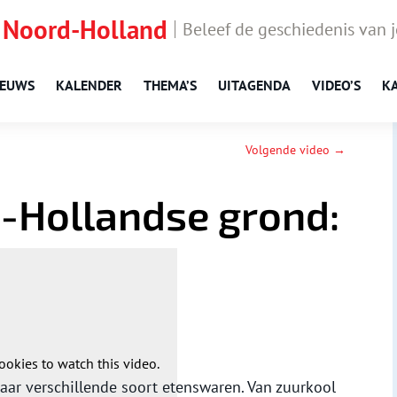
 Noord-Holland
Beleef de geschiedenis van 
IEUWS
KALENDER
THEMA’S
UITAGENDA
VIDEO’S
K
Volgende video →
d-Hollandse grond:
ookies to watch this video.
ar verschillende soort etenswaren. Van zuurkool