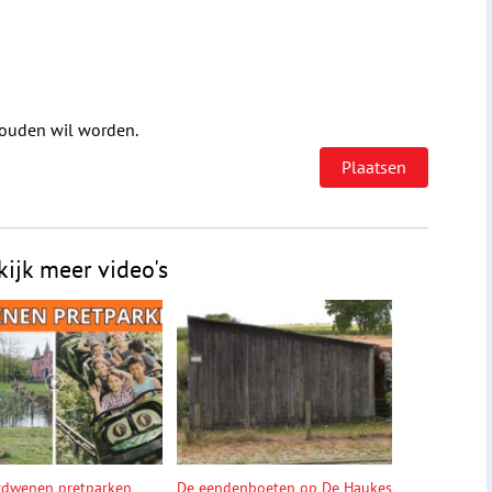
houden wil worden.
kijk meer video's
rdwenen pretparken
De eendenboeten op De Haukes