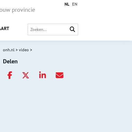
NL
EN
jouw provincie
AART
onh.nl
>
video
>
Delen