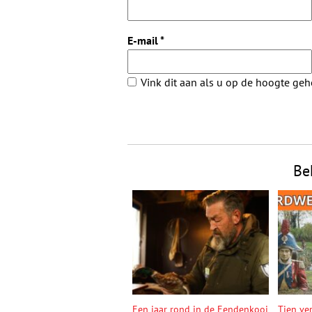
E-mail
*
Vink dit aan als u op de hoogte ge
Be
Een jaar rond in de Eendenkooi
Tien ve