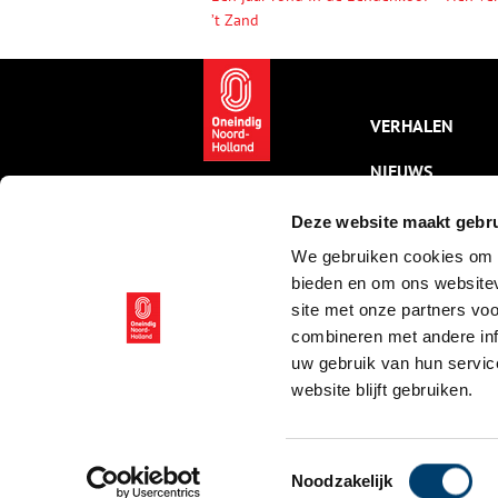
’t Zand
VERHALEN
NIEUWS
KALENDER
Deze website maakt gebru
We gebruiken cookies om c
THEMA’S
bieden en om ons websitev
ACTIVITEITEN
site met onze partners vo
combineren met andere inf
VIDEO’S
uw gebruik van hun servic
website blijft gebruiken.
© ONH | 2026
Toestemmingsselectie
Noodzakelijk