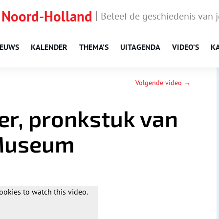
 Noord-Holland
Beleef de geschiedenis van 
IEUWS
KALENDER
THEMA’S
UITAGENDA
VIDEO’S
K
Volgende video →
ver, pronkstuk van
Museum
ookies to watch this video.