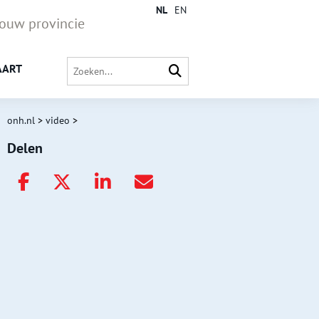
NL
EN
jouw provincie
AART
onh.nl
>
video
>
Delen