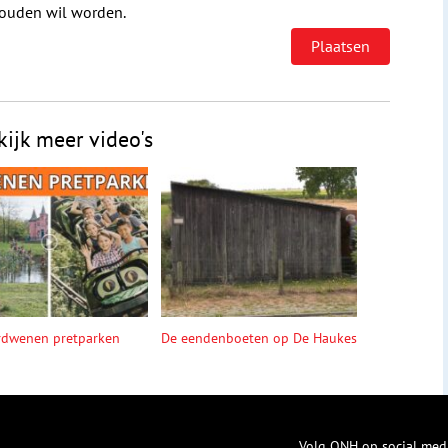
houden wil worden.
kijk meer video's
rdwenen pretparken
De eendenboeten op De Haukes
Volg ONH op social med