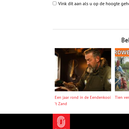
Vink dit aan als u op de hoogte ge
Be
Een jaar rond in de Eendenkooi
Tien ve
’t Zand