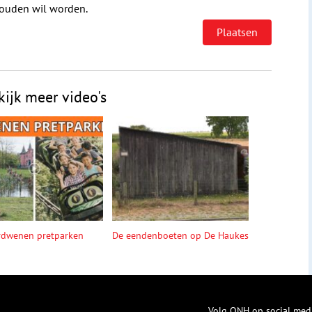
houden wil worden.
kijk meer video's
rdwenen pretparken
De eendenboeten op De Haukes
Volg ONH op social med