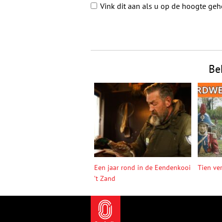
Vink dit aan als u op de hoogte ge
Be
Een jaar rond in de Eendenkooi
Tien ve
’t Zand