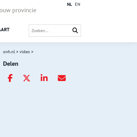
NL
EN
jouw provincie
AART
onh.nl
>
video
>
Delen