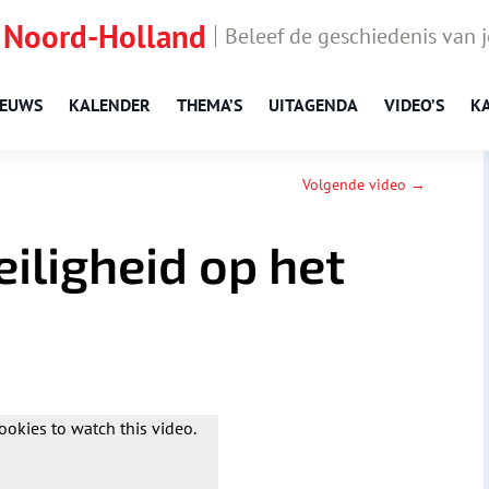
 Noord-Holland
Beleef de geschiedenis van 
IEUWS
KALENDER
THEMA’S
UITAGENDA
VIDEO’S
K
Volgende video →
eiligheid op het
ookies to watch this video.