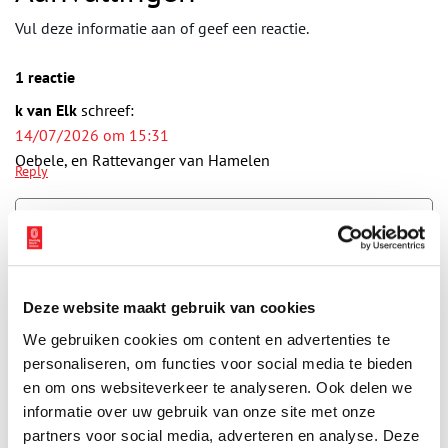
Vul deze informatie aan of geef een reactie.
1 reactie
k van Elk
schreef:
14/07/2026 om 15:31
Oebele, en Rattevanger van Hamelen
Reply
Vereiste velden zijn gemarkeerd met *. Het e-mailadres wordt niet
gepubliceerd.
Deze website maakt gebruik van cookies
Naam
*
We gebruiken cookies om content en advertenties te
personaliseren, om functies voor social media te bieden
en om ons websiteverkeer te analyseren. Ook delen we
E-mail
*
informatie over uw gebruik van onze site met onze
partners voor social media, adverteren en analyse. Deze