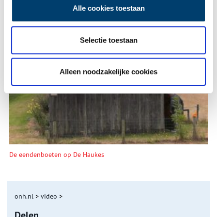
Alle cookies toestaan
Selectie toestaan
Tien verdwenen pretparken
Alleen noodzakelijke cookies
De eendenboeten op De Haukes
onh.nl
>
video
>
Delen