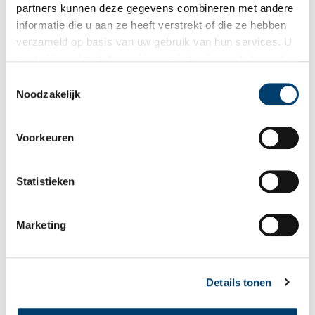
partners kunnen deze gegevens combineren met andere
informatie die u aan ze heeft verstrekt of die ze hebben
Vink dit aan als u op de hoogte gehouden wil worden.
verzameld op basis van uw gebruik van hun services. U
gaat akkoord met de cookies en het
privacystatement
als u onze website blijft gebruiken.
Toestemmingsselectie
Noodzakelijk
Bekijk meer video's
Voorkeuren
Statistieken
Marketing
Een jaar rond in de Eendenkooi ’t Zand
Details tonen