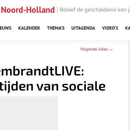
 Noord-Holland
Beleef de geschiedenis van 
IEUWS
KALENDER
THEMA’S
UITAGENDA
VIDEO’S
K
Volgende video →
embrandtLIVE:
tijden van sociale