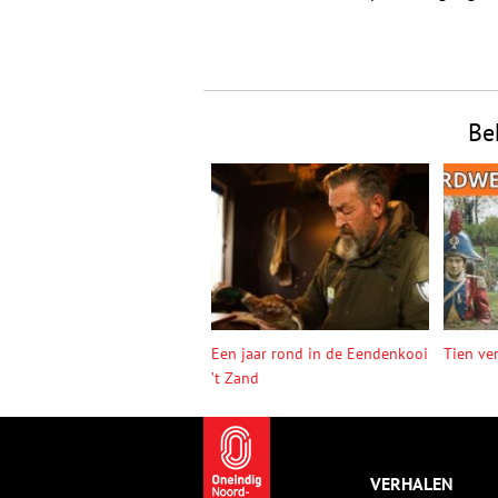
Be
Een jaar rond in de Eendenkooi
Tien ve
’t Zand
VERHALEN