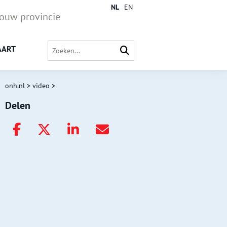
NL
EN
jouw provincie
AART
onh.nl
>
video
>
Delen