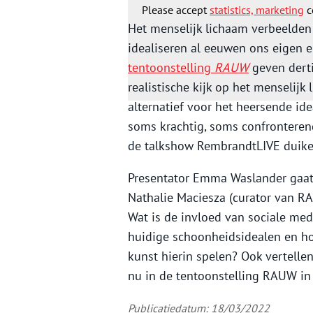
Please accept
statistics, marketing
c
Het menselijk lichaam verbeelden z
idealiseren al eeuwen ons eigen 
tentoonstelling
RAUW
geven dert
realistische kijk op het menseli
alternatief voor het heersende id
soms krachtig, soms confronterend
de talkshow RembrandtLIVE duiken
Presentator Emma Waslander gaat 
Nathalie Maciesza (curator van RAU
Wat is de invloed van sociale med
huidige schoonheidsidealen en ho
kunst hierin spelen? Ook vertell
nu in de tentoonstelling RAUW in
Publicatiedatum: 18/03/2022