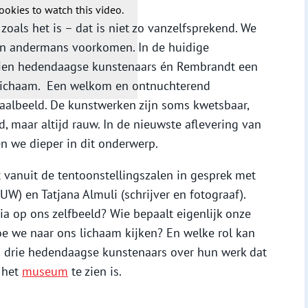
ookies to watch this video.
oals het is – dat is niet zo vanzelfsprekend. We
en andermans voorkomen. In de huidige
ien hedendaagse kunstenaars én Rembrandt een
jk lichaam. Een welkom en ontnuchterend
eaalbeeld. De kunstwerken zijn soms kwetsbaar,
, maar altijd rauw. In de nieuwste aflevering van
 we dieper in dit onderwerp.
vanuit de tentoonstellingszalen in gesprek met
W) en Tatjana Almuli (schrijver en fotograaf).
ia op ons zelfbeeld? Wie bepaalt eigenlijk onze
e we naar ons lichaam kijken? En welke rol kan
en drie hedendaagse kunstenaars over hun werk dat
 het
museum
te zien is.