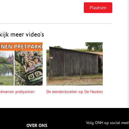
kijk meer video's
rdwenen pretparken
De eendenboeten op De Haukes
Volg ONH op social med
OVER ONS