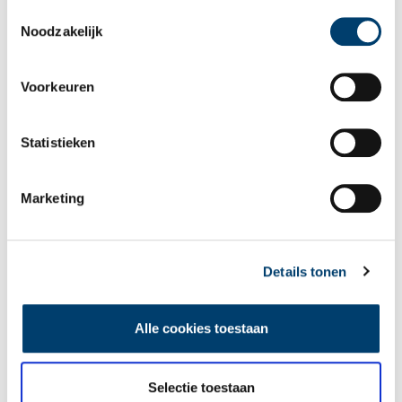
als u onze website blijft gebruiken.
Toestemmingsselectie
Noodzakelijk
Voorkeuren
Statistieken
Tien verdwenen pretparken
Marketing
Details tonen
Alle cookies toestaan
De eendenboeten op De Haukes
Selectie toestaan