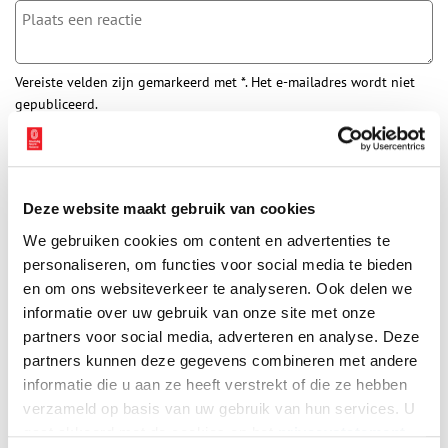
Vereiste velden zijn gemarkeerd met *. Het e-mailadres wordt niet
gepubliceerd.
Naam
*
Deze website maakt gebruik van cookies
E-mail
*
We gebruiken cookies om content en advertenties te
personaliseren, om functies voor social media te bieden
Vink dit aan als u op de hoogte gehouden wil worden.
en om ons websiteverkeer te analyseren. Ook delen we
informatie over uw gebruik van onze site met onze
partners voor social media, adverteren en analyse. Deze
partners kunnen deze gegevens combineren met andere
informatie die u aan ze heeft verstrekt of die ze hebben
verzameld op basis van uw gebruik van hun services. U
Bekijk meer video's
gaat akkoord met de cookies en het
privacystatement