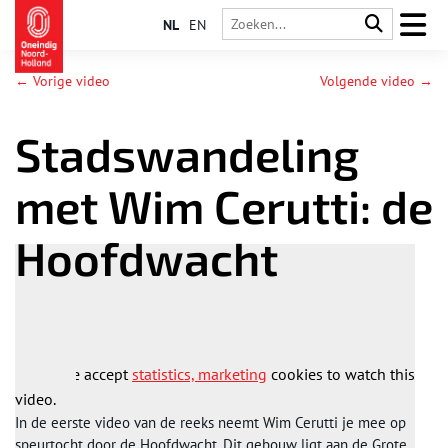
NL
EN
← Vorige video
Volgende video →
Stadswandeling
met Wim Cerutti: de
Hoofdwacht
Please accept
statistics, marketing
cookies to watch this
video.
In de eerste video van de reeks neemt Wim Cerutti je mee op
speurtocht door de Hoofdwacht. Dit gebouw ligt aan de Grote