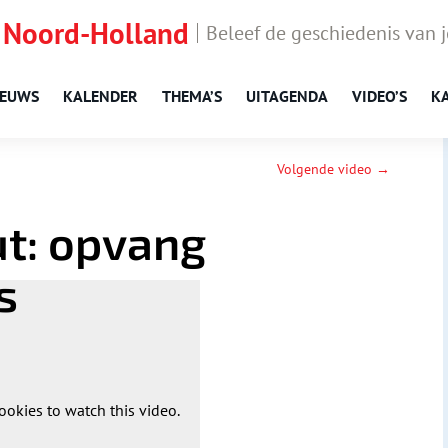
 Noord-Holland
Beleef de geschiedenis van 
IEUWS
KALENDER
THEMA’S
UITAGENDA
VIDEO’S
K
Volgende video →
ut: opvang
s
ookies to watch this video.