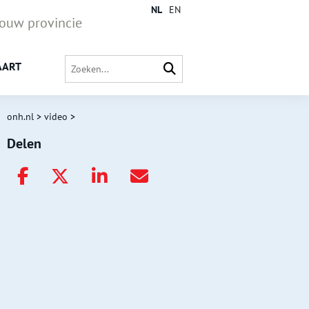
NL
EN
jouw provincie
AART
onh.nl
>
video
>
Delen