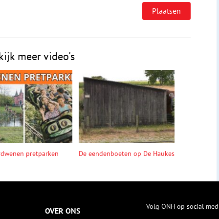
kijk meer video's
rdwenen pretparken
De eendenboeten op De Haukes
Volg ONH op social med
OVER ONS