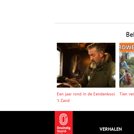
Be
Een jaar rond in de Eendenkooi
Tien ve
’t Zand
VERHALEN