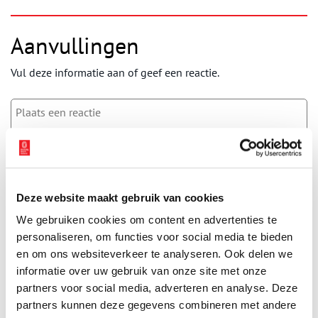
Aanvullingen
Vul deze informatie aan of geef een reactie.
Vereiste velden zijn gemarkeerd met *. Het e-mailadres wordt niet
gepubliceerd.
Naam
*
Deze website maakt gebruik van cookies
We gebruiken cookies om content en advertenties te
personaliseren, om functies voor social media te bieden
E-mail
*
en om ons websiteverkeer te analyseren. Ook delen we
informatie over uw gebruik van onze site met onze
partners voor social media, adverteren en analyse. Deze
Vink dit aan als u op de hoogte gehouden wil worden.
partners kunnen deze gegevens combineren met andere