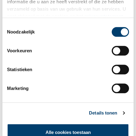
informatie die u aan ze heeft verstrekt of die ze hebben
verzameld op basis van uw gebruik van hun services. U
gaat akkoord met de cookies en het
privacystatement
als u onze website blijft gebruiken.
Toestemmingsselectie
Bekijk meer video's
Noodzakelijk
Voorkeuren
Statistieken
Marketing
Een jaar rond in de Eendenkooi ’t Zand
Details tonen
Alle cookies toestaan