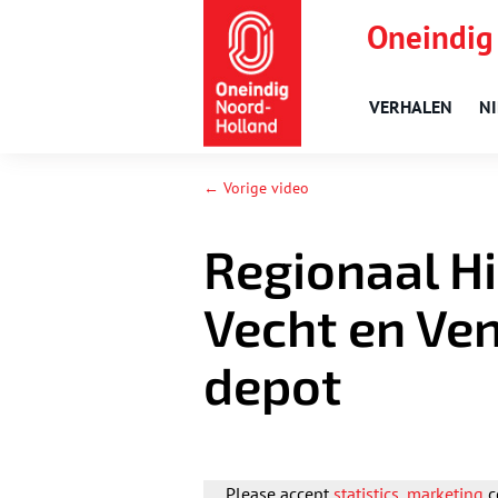
Oneindig
VERHALEN
N
← Vorige video
Regionaal H
Vecht en Ven
depot
Please accept
statistics, marketing
c