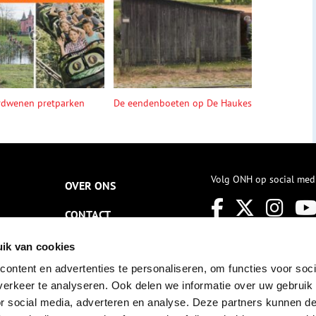
rdwenen pretparken
De eendenboeten op De Haukes
Volg ONH op social med
OVER ONS
CONTACT
NIEUWSBRIEF
ik van cookies
ontent en advertenties te personaliseren, om functies voor soci
DISCLAIMER
erkeer te analyseren. Ook delen we informatie over uw gebruik
PRIVACY
or social media, adverteren en analyse. Deze partners kunnen 