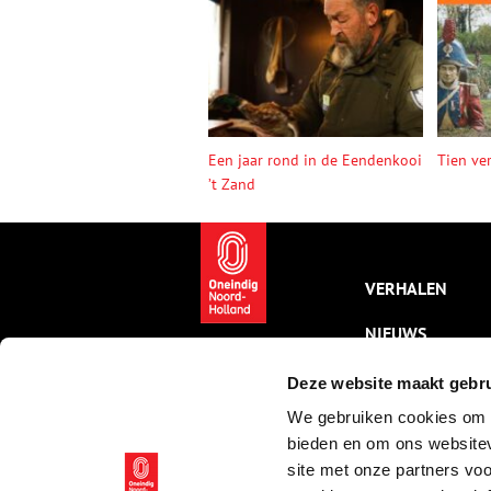
Een jaar rond in de Eendenkooi
Tien ve
’t Zand
VERHALEN
NIEUWS
KALENDER
Deze website maakt gebru
We gebruiken cookies om c
THEMA’S
bieden en om ons websitev
ACTIVITEITEN
site met onze partners vo