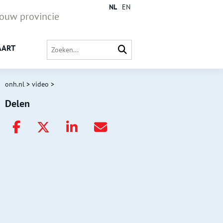
NL
EN
jouw provincie
AART
onh.nl
>
video
>
Delen