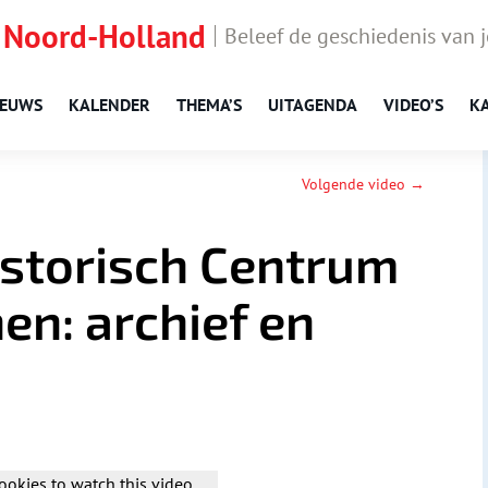
 Noord-Holland
Beleef de geschiedenis van 
IEUWS
KALENDER
THEMA’S
UITAGENDA
VIDEO’S
K
Volgende video →
istorisch Centrum
en: archief en
ookies to watch this video.