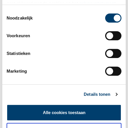
gaat akkoord met de cookies en het
privacystatement
Bekijk meer video's
als u onze website blijft gebruiken.
Toestemmingsselectie
Noodzakelijk
Voorkeuren
Statistieken
Een jaar rond in de Eendenkooi ’t Zand
Marketing
Details tonen
Alle cookies toestaan
Tien verdwenen pretparken