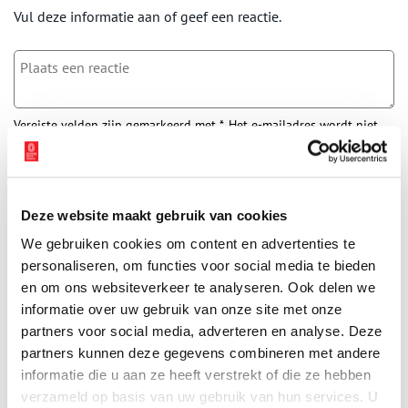
Vul deze informatie aan of geef een reactie.
Vereiste velden zijn gemarkeerd met *. Het e-mailadres wordt niet
gepubliceerd.
Naam
*
Deze website maakt gebruik van cookies
E-mail
*
We gebruiken cookies om content en advertenties te
personaliseren, om functies voor social media te bieden
en om ons websiteverkeer te analyseren. Ook delen we
informatie over uw gebruik van onze site met onze
Vink dit aan als u op de hoogte gehouden wil worden.
partners voor social media, adverteren en analyse. Deze
partners kunnen deze gegevens combineren met andere
informatie die u aan ze heeft verstrekt of die ze hebben
verzameld op basis van uw gebruik van hun services. U