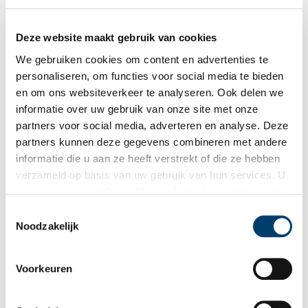
Deze website maakt gebruik van cookies
Bekijk meer video's
We gebruiken cookies om content en advertenties te
personaliseren, om functies voor social media te bieden
en om ons websiteverkeer te analyseren. Ook delen we
informatie over uw gebruik van onze site met onze
partners voor social media, adverteren en analyse. Deze
partners kunnen deze gegevens combineren met andere
informatie die u aan ze heeft verstrekt of die ze hebben
verzameld op basis van uw gebruik van hun services. U
gaat akkoord met de cookies en het
privacystatement
Wist je dat… de oudste afgebeelde Hollanders in deze kerk
als u onze website blijft gebruiken.
begraven liggen?
Toestemmingsselectie
Noodzakelijk
Voorkeuren