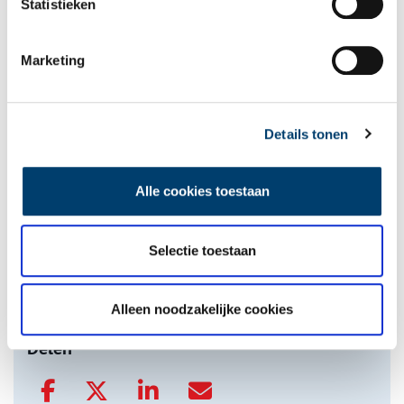
Statistieken
Een jaar rond in de Eendenkooi ’t Zand
Marketing
Details tonen
Alle cookies toestaan
Tien verdwenen pretparken
Selectie toestaan
Alleen noodzakelijke cookies
onh.nl
>
video
>
Delen