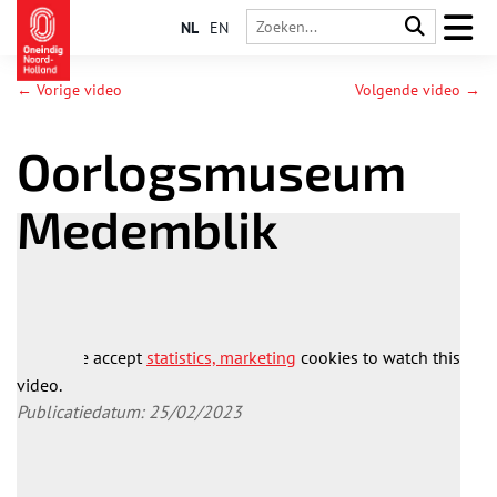
NL
EN
← Vorige video
Volgende video →
Oorlogsmuseum
Medemblik
Please accept
statistics, marketing
cookies to watch this
video.
Publicatiedatum: 25/02/2023