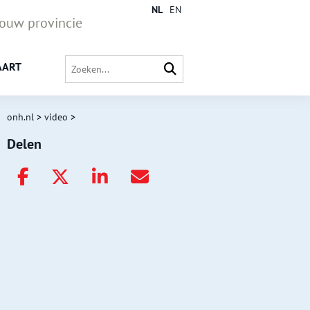
NL
EN
jouw provincie
AART
onh.nl
>
video
>
Delen