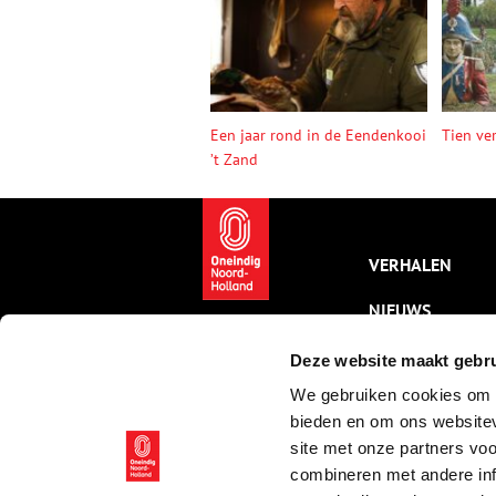
Een jaar rond in de Eendenkooi
Tien ve
’t Zand
VERHALEN
NIEUWS
KALENDER
Deze website maakt gebru
We gebruiken cookies om c
THEMA’S
bieden en om ons websitev
ACTIVITEITEN
site met onze partners vo
combineren met andere inf
VIDEO’S