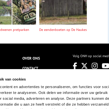
rdwenen pretparken
De eendenboeten op De Haukes
Volg ONH op social med
OVER ONS
CONTACT
NIEUWSBRIEF
ik van cookies
ontent en advertenties te personaliseren, om functies voor soci
DISCLAIMER
erkeer te analyseren. Ook delen we informatie over uw gebruik
PRIVACY
or social media, adverteren en analyse. Deze partners kunnen 
ormatie die u aan ze heeft verstrekt of die ze hebben verzameld
TOEGANKELIJKHEID