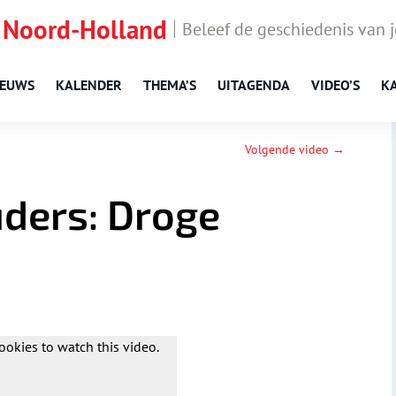
 Noord-Holland
Beleef de geschiedenis van 
IEUWS
KALENDER
THEMA’S
UITAGENDA
VIDEO’S
K
Volgende video →
ders: Droge
ookies to watch this video.