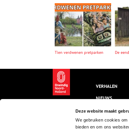
Tien verdwenen pretparken
De een
VERHALEN
NIEUWS
KALENDER
Deze website maakt gebru
We gebruiken cookies om c
THEMA’S
bieden en om ons websitev