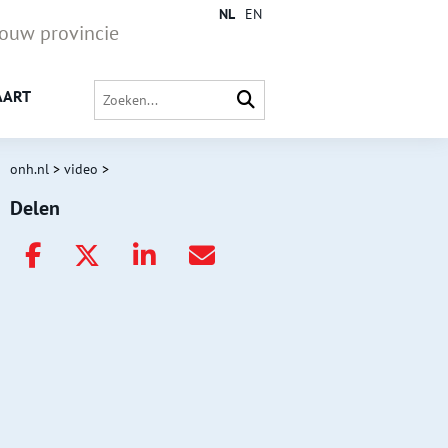
NL
EN
jouw provincie
AART
onh.nl
>
video
>
Delen