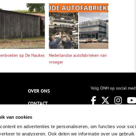
denboeten op De Haukes
Nederlandse autofabrieken van
vroeger
Volg ONH op social med
OVER ONS
CONTACT
NIEUWSBRIEF
ik van cookies
ontent en advertenties te personaliseren, om functies voor soci
DISCLAIMER
erkeer te analyseren. Ook delen we informatie over uw gebruik