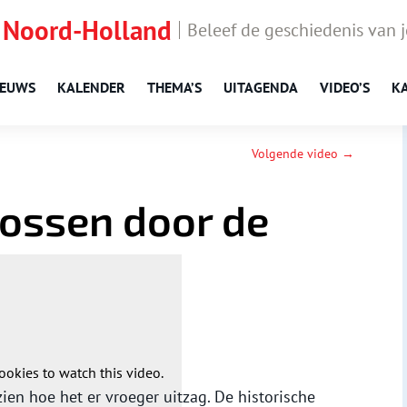
 Noord-Holland
Beleef de geschiedenis van 
IEUWS
KALENDER
THEMA’S
UITAGENDA
VIDEO’S
K
Volgende video →
rossen door de
ookies to watch this video.
ien hoe het er vroeger uitzag. De historische