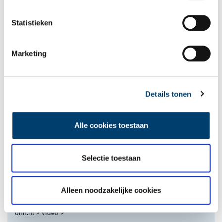
Statistieken
Marketing
De eendenboeten op De Haukes
Details tonen
Alle cookies toestaan
Selectie toestaan
Nederlandse autofabrieken van vroeger
Alleen noodzakelijke cookies
onh.nl
>
video
>