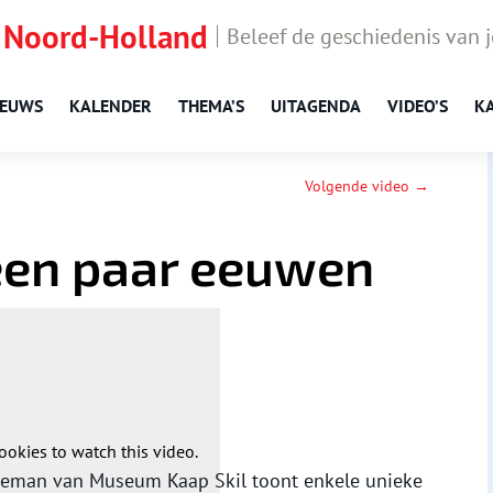
 Noord-Holland
Beleef de geschiedenis van 
IEUWS
KALENDER
THEMA’S
UITAGENDA
VIDEO’S
K
Volgende video →
 een paar eeuwen
ookies to watch this video.
eman van Museum Kaap Skil toont enkele unieke