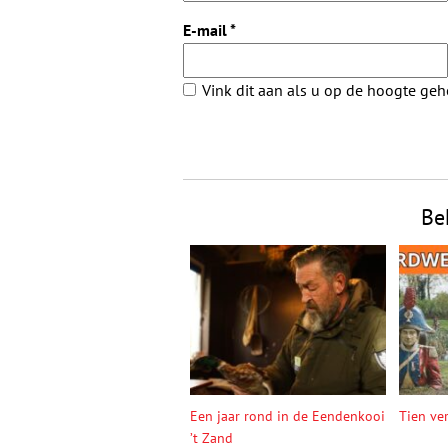
E-mail
*
Vink dit aan als u op de hoogte ge
Be
Een jaar rond in de Eendenkooi
Tien ve
’t Zand