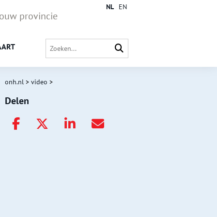
NL
EN
jouw provincie
AART
onh.nl
>
video
>
Delen