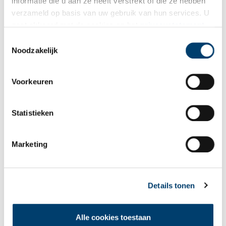
informatie die u aan ze heeft verstrekt of die ze hebben
verzameld op basis van uw gebruik van hun services. U
gaat akkoord met de cookies en het
privacystatement
als u onze website blijft gebruiken.
Toestemmingsselectie
Bekijk meer video's
Noodzakelijk
Voorkeuren
Statistieken
Marketing
Een jaar rond in de Eendenkooi ’t Zand
Details tonen
Alle cookies toestaan