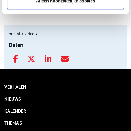
Alleen noodzakelijke cookies
De eendenboeten op De Haukes
onh.nl
>
video
>
Delen
VERHALEN
NIEUWS
KALENDER
THEMA’S