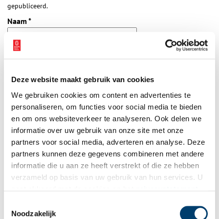
gepubliceerd.
Naam
*
E-mail
*
Deze website maakt gebruik van cookies
Vink dit aan als u op de hoogte gehouden wil worden.
We gebruiken cookies om content en advertenties te
personaliseren, om functies voor social media te bieden
en om ons websiteverkeer te analyseren. Ook delen we
informatie over uw gebruik van onze site met onze
partners voor social media, adverteren en analyse. Deze
partners kunnen deze gegevens combineren met andere
Bekijk meer video's
informatie die u aan ze heeft verstrekt of die ze hebben
verzameld op basis van uw gebruik van hun services. U
gaat akkoord met de cookies en het
privacystatement
als u onze website blijft gebruiken.
Toestemmingsselectie
Noodzakelijk