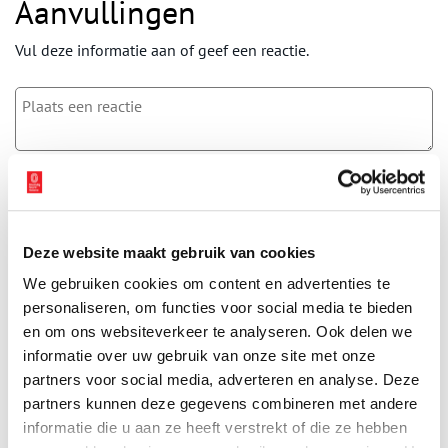
Aanvullingen
Vul deze informatie aan of geef een reactie.
Vereiste velden zijn gemarkeerd met *. Het e-mailadres wordt niet
gepubliceerd.
Naam
*
Deze website maakt gebruik van cookies
We gebruiken cookies om content en advertenties te
E-mail
*
personaliseren, om functies voor social media te bieden
en om ons websiteverkeer te analyseren. Ook delen we
informatie over uw gebruik van onze site met onze
Vink dit aan als u op de hoogte gehouden wil worden.
partners voor social media, adverteren en analyse. Deze
partners kunnen deze gegevens combineren met andere
informatie die u aan ze heeft verstrekt of die ze hebben