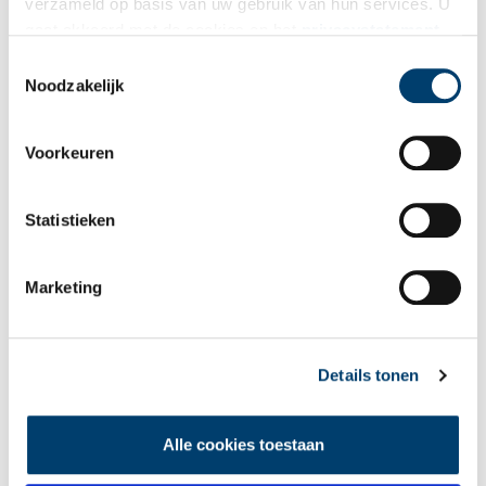
verzameld op basis van uw gebruik van hun services. U
gaat akkoord met de cookies en het
privacystatement
Bekijk meer video's
als u onze website blijft gebruiken.
Toestemmingsselectie
Noodzakelijk
Voorkeuren
Statistieken
Een jaar rond in de Eendenkooi ’t Zand
Marketing
Details tonen
Alle cookies toestaan