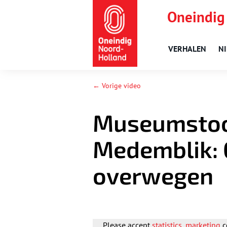
Oneindig
VERHALEN
N
← Vorige video
Museumsto
Medemblik: 
overwegen
Please accept
statistics, marketing
c