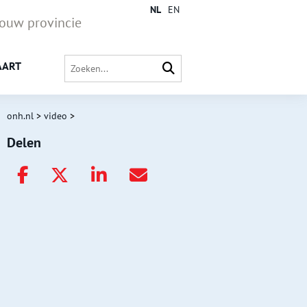
NL
EN
jouw provincie
AART
onh.nl
>
video
>
Delen