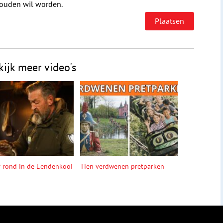
houden wil worden.
kijk meer video's
r rond in de Eendenkooi
Tien verdwenen pretparken