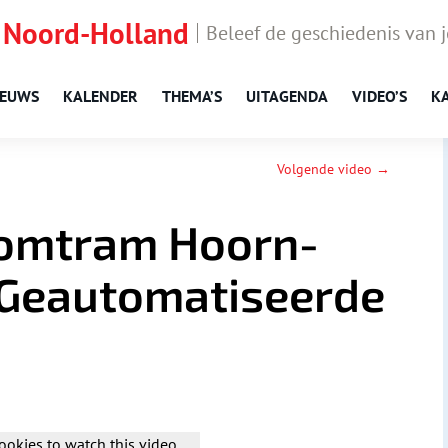
 Noord-Holland
Beleef de geschiedenis van 
IEUWS
KALENDER
THEMA’S
UITAGENDA
VIDEO’S
K
Volgende video →
omtram Hoorn-
Geautomatiseerde
ookies to watch this video.