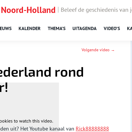
 Noord-Holland
Beleef de geschiedenis van 
IEUWS
KALENDER
THEMA’S
UITAGENDA
VIDEO’S
K
Volgende video →
ederland rond
r!
ookies to watch this video.
leden uit? Het Youtube kanaal van
Rick88888888