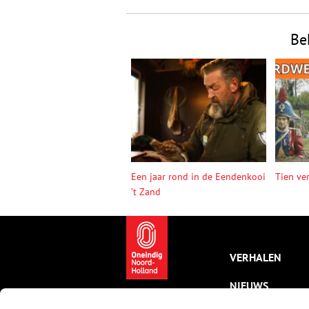
Be
Een jaar rond in de Eendenkooi
Tien ve
’t Zand
VERHALEN
NIEUWS