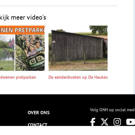
kijk meer video's
rdwenen pretparken
De eendenboeten op De Haukes
Volg ONH op social med
OVER ONS
CONTACT