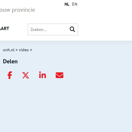
NL
EN
jouw provincie
AART
onh.nl
>
video
>
Delen