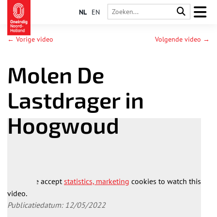
NL
EN
← Vorige video
Volgende video →
Molen De
Lastdrager in
Hoogwoud
Please accept
statistics, marketing
cookies to watch this
video.
Publicatiedatum: 12/05/2022