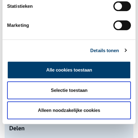
Statistieken
Marketing
De eendenboeten op De Haukes
Details tonen
Alle cookies toestaan
Nederlandse autofabrieken van vroeger
Selectie toestaan
Alleen noodzakelijke cookies
onh.nl
>
video
>
Delen