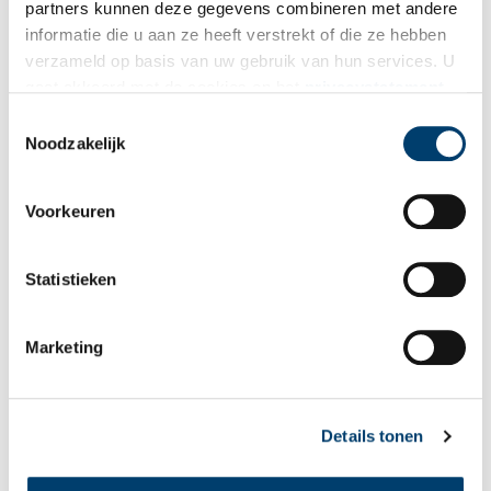
partners kunnen deze gegevens combineren met andere
Vink dit aan als u op de hoogte gehouden wil worden.
informatie die u aan ze heeft verstrekt of die ze hebben
verzameld op basis van uw gebruik van hun services. U
gaat akkoord met de cookies en het
privacystatement
als u onze website blijft gebruiken.
Toestemmingsselectie
Noodzakelijk
Bekijk meer video's
Voorkeuren
Statistieken
Marketing
Een jaar rond in de Eendenkooi ’t Zand
Details tonen