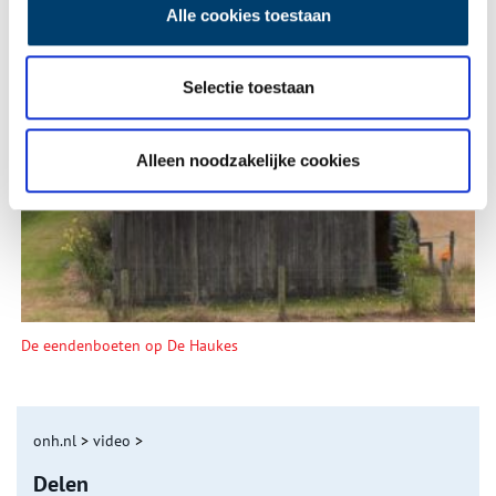
Alle cookies toestaan
Selectie toestaan
Tien verdwenen pretparken
Alleen noodzakelijke cookies
De eendenboeten op De Haukes
onh.nl
>
video
>
Delen