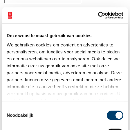
E-mail
*
Vink dit aan als u op de hoogte gehouden wil worden.
Deze website maakt gebruik van cookies
We gebruiken cookies om content en advertenties te
personaliseren, om functies voor social media te bieden
en om ons websiteverkeer te analyseren. Ook delen we
informatie over uw gebruik van onze site met onze
Bekijk meer video's
partners voor social media, adverteren en analyse. Deze
partners kunnen deze gegevens combineren met andere
informatie die u aan ze heeft verstrekt of die ze hebben
verzameld op basis van uw gebruik van hun services. U
gaat akkoord met de cookies en het
privacystatement
als u onze website blijft gebruiken.
Toestemmingsselectie
Noodzakelijk
Tien verdwenen pretparken