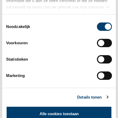
informatie die u aan ze heeft verstrekt of die ze hebben
verzameld op basis van uw gebruik van hun services. U
gaat akkoord met de cookies en het
privacystatement
als u onze website blijft gebruiken.
Toestemmingsselectie
Bekijk meer video's
Noodzakelijk
Voorkeuren
Statistieken
Marketing
Een jaar rond in de Eendenkooi ’t Zand
Details tonen
Alle cookies toestaan