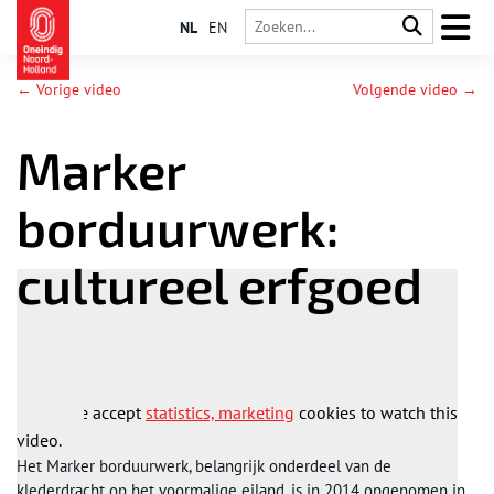
NL
EN
← Vorige video
Volgende video →
Marker
borduurwerk:
cultureel erfgoed
Please accept
statistics, marketing
cookies to watch this
video.
Het Marker borduurwerk, belangrijk onderdeel van de
klederdracht op het voormalige eiland, is in 2014 opgenomen in