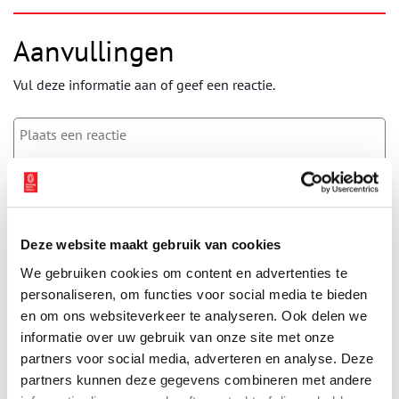
Aanvullingen
Vul deze informatie aan of geef een reactie.
Vereiste velden zijn gemarkeerd met *. Het e-mailadres wordt niet
gepubliceerd.
Naam
*
Deze website maakt gebruik van cookies
We gebruiken cookies om content en advertenties te
personaliseren, om functies voor social media te bieden
E-mail
*
en om ons websiteverkeer te analyseren. Ook delen we
informatie over uw gebruik van onze site met onze
partners voor social media, adverteren en analyse. Deze
Vink dit aan als u op de hoogte gehouden wil worden.
partners kunnen deze gegevens combineren met andere