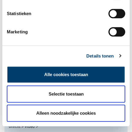
Statistieken
Marketing
Tien verdwenen pretparken
Details tonen
Alle cookies toestaan
Selectie toestaan
De eendenboeten op De Haukes
Alleen noodzakelijke cookies
onh.nl
>
video
>