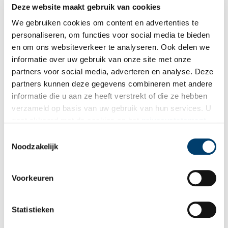
Deze website maakt gebruik van cookies
Vul deze informatie aan of geef een reactie.
We gebruiken cookies om content en advertenties te
personaliseren, om functies voor social media te bieden
en om ons websiteverkeer te analyseren. Ook delen we
informatie over uw gebruik van onze site met onze
Vereiste velden zijn gemarkeerd met *. Het e-mailadres wordt niet
partners voor social media, adverteren en analyse. Deze
gepubliceerd.
partners kunnen deze gegevens combineren met andere
informatie die u aan ze heeft verstrekt of die ze hebben
Naam
*
verzameld op basis van uw gebruik van hun services. U
gaat akkoord met de cookies en het
privacystatement
als u onze website blijft gebruiken.
E-mail
*
Toestemmingsselectie
Noodzakelijk
Vink dit aan als u op de hoogte gehouden wil worden.
Voorkeuren
Statistieken