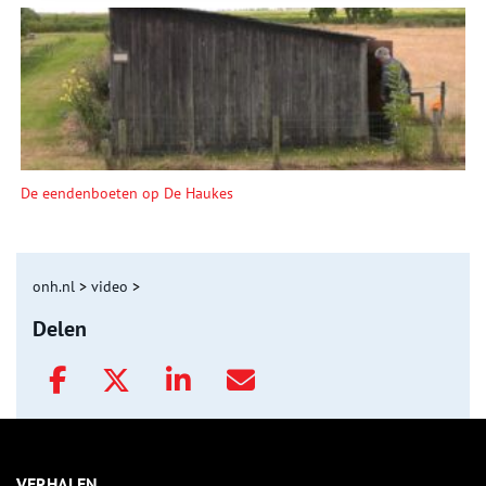
De eendenboeten op De Haukes
onh.nl
>
video
>
Delen
VERHALEN