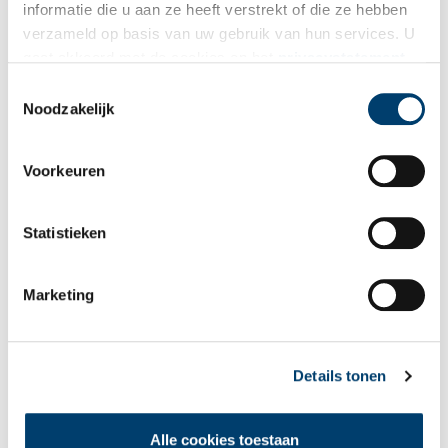
informatie die u aan ze heeft verstrekt of die ze hebben
verzameld op basis van uw gebruik van hun services. U
gaat akkoord met de cookies en het
privacystatement
als u onze website blijft gebruiken.
Toestemmingsselectie
Bekijk meer video's
Noodzakelijk
Voorkeuren
Statistieken
Marketing
Een jaar rond in de Eendenkooi ’t Zand
Details tonen
Alle cookies toestaan