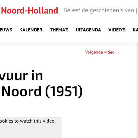
 Noord-Holland
Beleef de geschiedenis van 
IEUWS
KALENDER
THEMA’S
UITAGENDA
VIDEO’S
K
Volgende video →
uur in
Noord (1951)
ookies to watch this video.