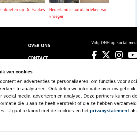
denboeten op De Haukes
Nederlandse autofabrieken van
vroeger
Volg ONH op social med
OVER ONS
CONTACT
NIEUWSBRIEF
ik van cookies
ontent en advertenties te personaliseren, om functies voor soci
DISCLAIMER
erkeer te analyseren. Ook delen we informatie over uw gebruik
PRIVACY
or social media, adverteren en analyse. Deze partners kunnen 
ormatie die u aan ze heeft verstrekt of die ze hebben verzameld
TOEGANKELIJKHEID
es. U gaat akkoord met de cookies en het
privacystatement
als