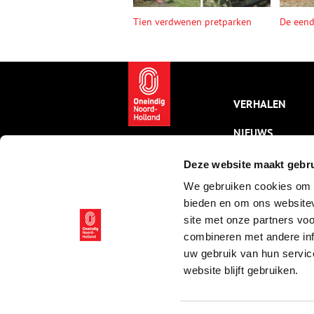
Tien verdwenen pretparken
De een
VERHALEN
NIEUWS
KALENDER
Deze website maakt gebru
We gebruiken cookies om c
THEMA’S
bieden en om ons websitev
ACTIVITEITEN
site met onze partners vo
combineren met andere inf
VIDEO’S
uw gebruik van hun servic
website blijft gebruiken.
© ONH | 2026