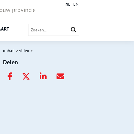
NL
EN
jouw provincie
AART
onh.nl
>
video
>
Delen