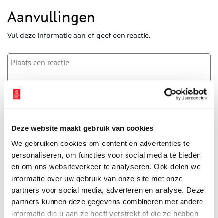
Aanvullingen
Vul deze informatie aan of geef een reactie.
Vereiste velden zijn gemarkeerd met *. Het e-mailadres wordt niet
gepubliceerd.
Naam
*
Deze website maakt gebruik van cookies
We gebruiken cookies om content en advertenties te
E-mail
*
personaliseren, om functies voor social media te bieden
en om ons websiteverkeer te analyseren. Ook delen we
informatie over uw gebruik van onze site met onze
partners voor social media, adverteren en analyse. Deze
Vink dit aan als u op de hoogte gehouden wil worden.
partners kunnen deze gegevens combineren met andere
informatie die u aan ze heeft verstrekt of die ze hebben