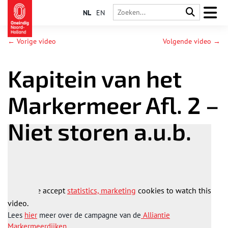
NL
EN
← Vorige video
Volgende video →
Kapitein van het
Markermeer Afl. 2 –
Niet storen a.u.b.
Please accept
statistics, marketing
cookies to watch this
video.
Lees
hier
meer over de campagne van de
Alliantie
Markermeerdijken
.