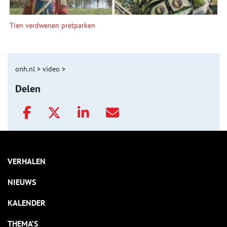
Tien verdwenen pretparken
onh.nl
>
video
>
Delen
VERHALEN
NIEUWS
KALENDER
THEMA’S