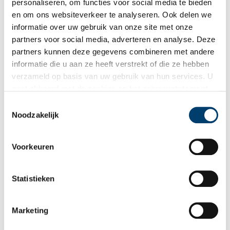
personaliseren, om functies voor social media te bieden
gepubliceerd.
en om ons websiteverkeer te analyseren. Ook delen we
Naam
*
informatie over uw gebruik van onze site met onze
partners voor social media, adverteren en analyse. Deze
partners kunnen deze gegevens combineren met andere
E-mail
*
informatie die u aan ze heeft verstrekt of die ze hebben
verzameld op basis van uw gebruik van hun services. U
gaat akkoord met de cookies en het
privacystatement
Vink dit aan als u op de hoogte gehouden wil worden.
als u onze website blijft gebruiken.
Toestemmingsselectie
Noodzakelijk
Voorkeuren
Bekijk meer video's
Statistieken
Marketing