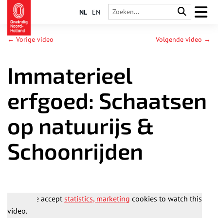
NL
EN
← Vorige video
Volgende video →
Immaterieel
erfgoed: Schaatsen
op natuurijs &
Schoonrijden
Please accept
statistics, marketing
cookies to watch this
video.