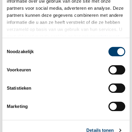
informatie over uw gebruik van onze site met onze
partners voor social media, adverteren en analyse. Deze
E-mail
*
partners kunnen deze gegevens combineren met andere
informatie die u aan ze heeft verstrekt of die ze hebben
verzameld op basis van uw gebruik van hun services. U
Vink dit aan als u op de hoogte gehouden wil worden.
gaat akkoord met de cookies en het
privacystatement
als u onze website blijft gebruiken.
Toestemmingsselectie
Noodzakelijk
Voorkeuren
Bekijk meer video's
Statistieken
Marketing
Details tonen
Tien verdwenen pretparken