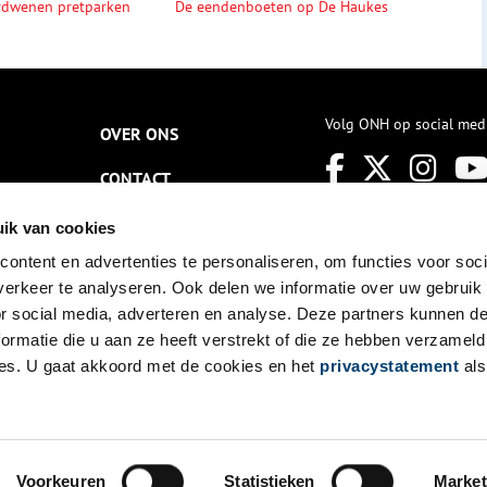
rdwenen pretparken
De eendenboeten op De Haukes
Volg ONH op social med
OVER ONS
CONTACT
NIEUWSBRIEF
ik van cookies
ontent en advertenties te personaliseren, om functies voor soci
DISCLAIMER
erkeer te analyseren. Ook delen we informatie over uw gebruik
PRIVACY
or social media, adverteren en analyse. Deze partners kunnen 
ormatie die u aan ze heeft verstrekt of die ze hebben verzameld
TOEGANKELIJKHEID
es. U gaat akkoord met de cookies en het
privacystatement
als
Voorkeuren
Statistieken
Market