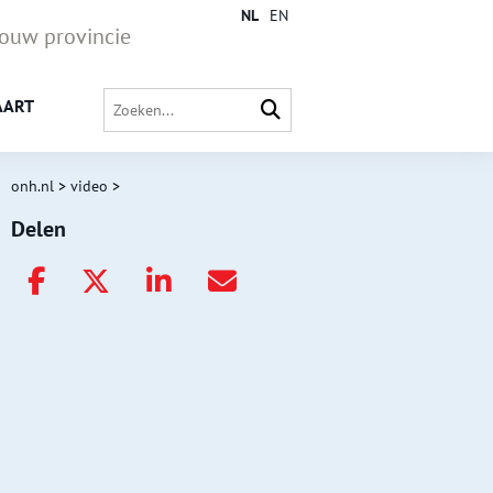
NL
EN
jouw provincie
AART
onh.nl
>
video
>
Delen