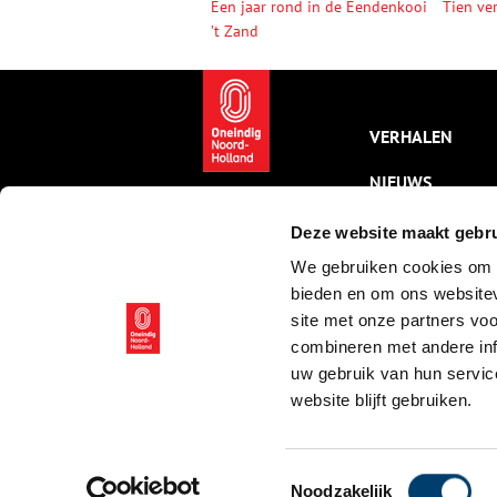
Een jaar rond in de Eendenkooi
Tien ve
’t Zand
VERHALEN
NIEUWS
KALENDER
Deze website maakt gebru
We gebruiken cookies om c
THEMA’S
bieden en om ons websitev
ACTIVITEITEN
site met onze partners vo
combineren met andere inf
VIDEO’S
uw gebruik van hun servic
website blijft gebruiken.
© ONH | 2026
Toestemmingsselectie
Noodzakelijk