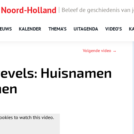
 Noord-Holland
Beleef de geschiedenis van 
IEUWS
KALENDER
THEMA’S
UITAGENDA
VIDEO’S
K
Volgende video →
evels: Huisnamen
nen
ookies to watch this video.