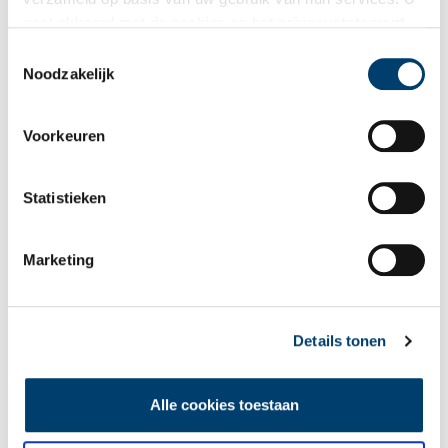
Bekijk meer video's
gaat akkoord met de cookies en het
privacystatement
als u onze website blijft gebruiken.
Toestemmingsselectie
Noodzakelijk
Voorkeuren
Statistieken
Wist je dat… de oudste afgebeelde Hollanders in deze kerk
begraven liggen?
Marketing
Details tonen
Alle cookies toestaan
Een jaar rond in de Eendenkooi ’t Zand