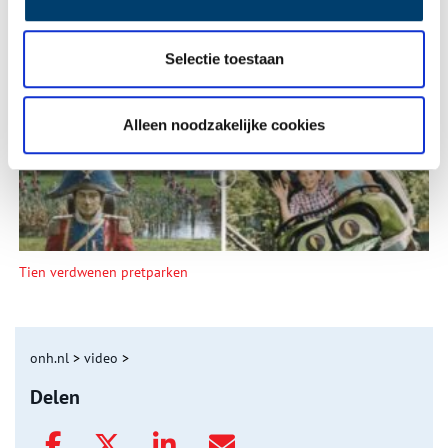
Selectie toestaan
Een jaar rond in de Eendenkooi ’t Zand
Alleen noodzakelijke cookies
Tien verdwenen pretparken
onh.nl
>
video
>
Delen