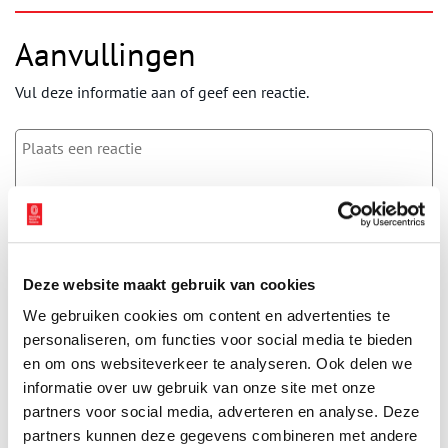
Aanvullingen
Vul deze informatie aan of geef een reactie.
Vereiste velden zijn gemarkeerd met *. Het e-mailadres wordt niet
gepubliceerd.
Naam
*
Deze website maakt gebruik van cookies
We gebruiken cookies om content en advertenties te
E-mail
*
personaliseren, om functies voor social media te bieden
en om ons websiteverkeer te analyseren. Ook delen we
informatie over uw gebruik van onze site met onze
partners voor social media, adverteren en analyse. Deze
Vink dit aan als u op de hoogte gehouden wil worden.
partners kunnen deze gegevens combineren met andere