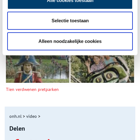
Alle cookies toestaan
Selectie toestaan
Een jaar rond in de Eendenkooi ’t Zand
Alleen noodzakelijke cookies
Tien verdwenen pretparken
onh.nl
>
video
>
Delen