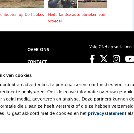
denboeten op De Haukes
Nederlandse autofabrieken van
vroeger
Volg ONH op social med
OVER ONS
CONTACT
NIEUWSBRIEF
ik van cookies
ontent en advertenties te personaliseren, om functies voor soci
DISCLAIMER
erkeer te analyseren. Ook delen we informatie over uw gebruik
PRIVACY
or social media, adverteren en analyse. Deze partners kunnen 
ormatie die u aan ze heeft verstrekt of die ze hebben verzameld
TOEGANKELIJKHEID
es. U gaat akkoord met de cookies en het
privacystatement
als