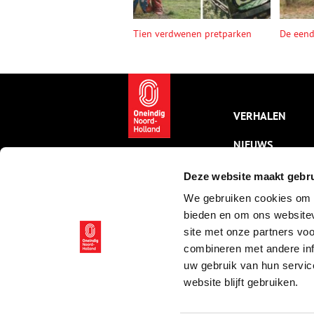
Tien verdwenen pretparken
De een
VERHALEN
NIEUWS
KALENDER
Deze website maakt gebru
We gebruiken cookies om c
THEMA’S
bieden en om ons websitev
ACTIVITEITEN
site met onze partners vo
combineren met andere inf
VIDEO’S
uw gebruik van hun servic
website blijft gebruiken.