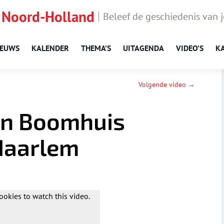
 Noord-Holland
Beleef de geschiedenis van 
IEUWS
KALENDER
THEMA’S
UITAGENDA
VIDEO’S
K
Volgende video →
ten Boomhuis
Haarlem
ookies to watch this video.