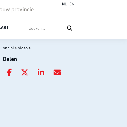
NL
EN
jouw provincie
AART
onh.nl
>
video
>
Delen