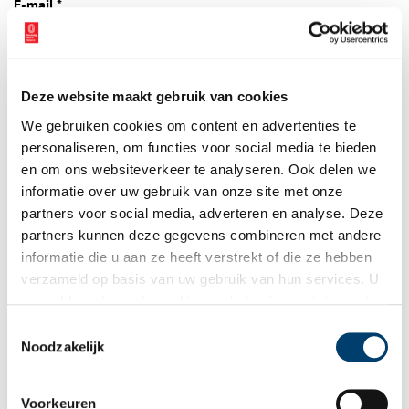
E-mail
*
Vink dit aan als u op de hoogte gehouden wil worden.
Deze website maakt gebruik van cookies
We gebruiken cookies om content en advertenties te
personaliseren, om functies voor social media te bieden
en om ons websiteverkeer te analyseren. Ook delen we
Bekijk meer video's
informatie over uw gebruik van onze site met onze
partners voor social media, adverteren en analyse. Deze
partners kunnen deze gegevens combineren met andere
informatie die u aan ze heeft verstrekt of die ze hebben
verzameld op basis van uw gebruik van hun services. U
gaat akkoord met de cookies en het
privacystatement
als u onze website blijft gebruiken.
Toestemmingsselectie
Noodzakelijk
Tien verdwenen pretparken
Voorkeuren