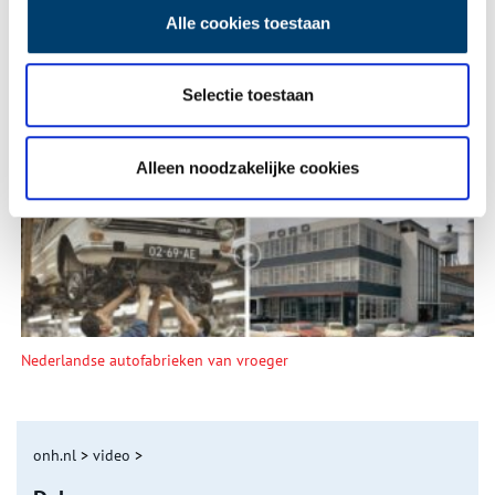
Alle cookies toestaan
Selectie toestaan
De eendenboeten op De Haukes
Alleen noodzakelijke cookies
Nederlandse autofabrieken van vroeger
onh.nl
>
video
>