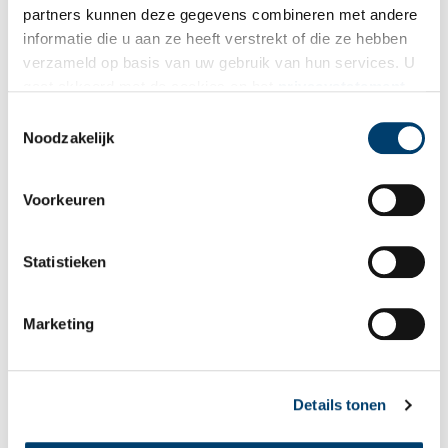
partners kunnen deze gegevens combineren met andere
informatie die u aan ze heeft verstrekt of die ze hebben
Vink dit aan als u op de hoogte gehouden wil worden.
verzameld op basis van uw gebruik van hun services. U
gaat akkoord met de cookies en het
privacystatement
als u onze website blijft gebruiken.
Toestemmingsselectie
Noodzakelijk
Bekijk meer video's
Voorkeuren
Statistieken
Marketing
Tien verdwenen pretparken
Details tonen