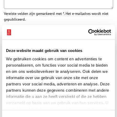
Vereiste velden zijn gemarkeerd met *. Het e-mailadres wordt niet
gepubliceerd.
Naam
*
E-mail
*
Deze website maakt gebruik van cookies
We gebruiken cookies om content en advertenties te
personaliseren, om functies voor social media te bieden
Vink dit aan als u op de hoogte gehouden wil worden.
en om ons websiteverkeer te analyseren. Ook delen we
informatie over uw gebruik van onze site met onze
partners voor social media, adverteren en analyse. Deze
partners kunnen deze gegevens combineren met andere
informatie die u aan ze heeft verstrekt of die ze hebben
Bekijk meer video's
verzameld op basis van uw gebruik van hun services. U
gaat akkoord met de cookies en het
privacystatement
als u onze website blijft gebruiken.
Toestemmingsselectie