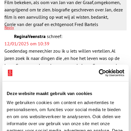
Film bekeken, als oom van Jan van der Graaf,omgekomen,
aangrijpend om te zien. biografie geschreven over Jan, deze
film is een aanvulling op wat wij al wisten. bedankt,
Corrie van der graaf en echtgenoot Fred Bartels
Reply
ReginaVeenstra
schreef:
12/01/2025 om 10:39
Goedendag meneer,hier zou ik u iets willen vertellen. Al
jaren zoek ik naar dingen die ,en hoe het leven was op de
Isaac Sweers en de ondergang van de Isaac Sweers en de
lokatie .Op dit schip was mijn oom ,de broer van mijn
moeder matroos 1e klas.Ik heb hem nooit gekend omdat hij
in W2 gesneuveld aldaar.Adrianus Theodorus Johannes
Deze website maakt gebruik van cookies
Kloos , 31 jaar en nu pas heb ik de mogelijkheid om te zien
(ik heb nog wel enkele foto’s ervan) hoe hij leefde aan
We gebruiken cookies om content en advertenties te
boord.Ik ben nu 69 jaar.Dank je wel daarvoor.Regina
personaliseren, om functies voor social media te bieden
Reply
en om ons websiteverkeer te analyseren. Ook delen we
ReginaVeenstra
schreef:
informatie over uw gebruik van onze site met onze
12/01/2025 om 10:42
partners voor social media, adverteren en analyse. Deze