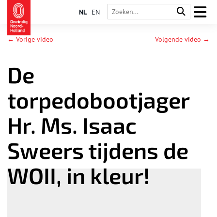
NL
EN
← Vorige video
Volgende video →
De
torpedobootjager
Hr. Ms. Isaac
Sweers tijdens de
WOII, in kleur!