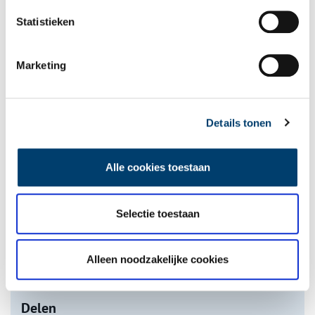
Statistieken
Marketing
Een jaar rond in de Eendenkooi ’t Zand
Details tonen
Alle cookies toestaan
Selectie toestaan
Tien verdwenen pretparken
Alleen noodzakelijke cookies
onh.nl
>
video
>
Delen