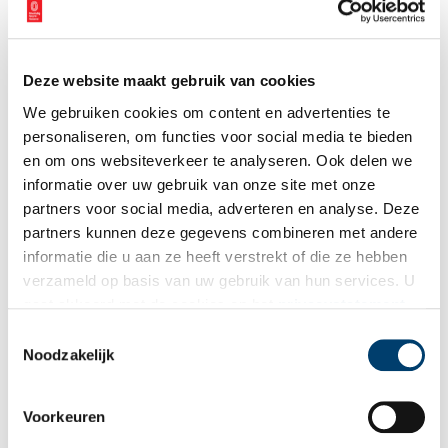
Vink dit aan als u op de hoogte gehouden wil worden.
Deze website maakt gebruik van cookies
We gebruiken cookies om content en advertenties te
Bekijk meer video's
personaliseren, om functies voor social media te bieden
en om ons websiteverkeer te analyseren. Ook delen we
informatie over uw gebruik van onze site met onze
partners voor social media, adverteren en analyse. Deze
partners kunnen deze gegevens combineren met andere
informatie die u aan ze heeft verstrekt of die ze hebben
verzameld op basis van uw gebruik van hun services. U
gaat akkoord met de cookies en het
privacystatement
als u onze website blijft gebruiken.
Wist je dat… de oudste afgebeelde Hollanders in deze kerk
Toestemmingsselectie
Noodzakelijk
begraven liggen?
Voorkeuren