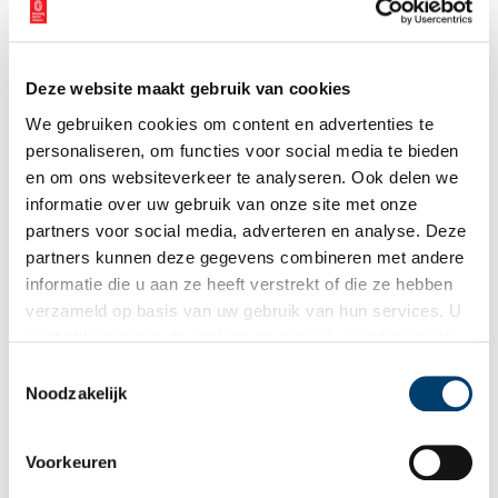
Vink dit aan als u op de hoogte gehouden wil worden.
Deze website maakt gebruik van cookies
We gebruiken cookies om content en advertenties te
personaliseren, om functies voor social media te bieden
Bekijk meer video's
en om ons websiteverkeer te analyseren. Ook delen we
informatie over uw gebruik van onze site met onze
partners voor social media, adverteren en analyse. Deze
partners kunnen deze gegevens combineren met andere
informatie die u aan ze heeft verstrekt of die ze hebben
verzameld op basis van uw gebruik van hun services. U
gaat akkoord met de cookies en het
privacystatement
als u onze website blijft gebruiken.
Toestemmingsselectie
Noodzakelijk
Een jaar rond in de Eendenkooi ’t Zand
Voorkeuren