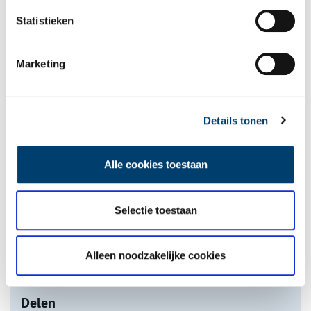
Statistieken
Marketing
Tien verdwenen pretparken
Details tonen
Alle cookies toestaan
Selectie toestaan
De eendenboeten op De Haukes
Alleen noodzakelijke cookies
onh.nl
>
video
>
Delen