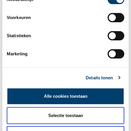
Voorkeuren
Wist je dat… de oudste afgebeelde Hollanders in deze kerk
begraven liggen?
Statistieken
Marketing
Details tonen
Een jaar rond in de Eendenkooi ’t Zand
Alle cookies toestaan
Selectie toestaan