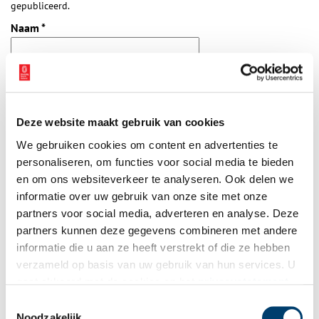
gepubliceerd.
Naam
*
E-mail
*
Deze website maakt gebruik van cookies
Vink dit aan als u op de hoogte gehouden wil worden.
We gebruiken cookies om content en advertenties te
personaliseren, om functies voor social media te bieden
en om ons websiteverkeer te analyseren. Ook delen we
informatie over uw gebruik van onze site met onze
partners voor social media, adverteren en analyse. Deze
Bekijk meer video's
partners kunnen deze gegevens combineren met andere
informatie die u aan ze heeft verstrekt of die ze hebben
verzameld op basis van uw gebruik van hun services. U
gaat akkoord met de cookies en het
privacystatement
als u onze website blijft gebruiken.
Toestemmingsselectie
Noodzakelijk