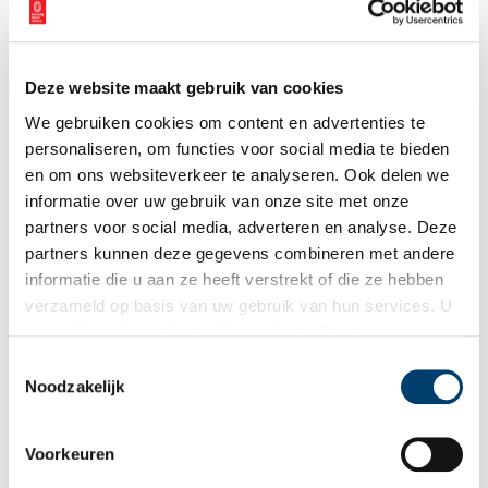
Vink dit aan als u op de hoogte gehouden wil worden.
Deze website maakt gebruik van cookies
We gebruiken cookies om content en advertenties te
Bekijk meer video's
personaliseren, om functies voor social media te bieden
en om ons websiteverkeer te analyseren. Ook delen we
informatie over uw gebruik van onze site met onze
partners voor social media, adverteren en analyse. Deze
partners kunnen deze gegevens combineren met andere
informatie die u aan ze heeft verstrekt of die ze hebben
verzameld op basis van uw gebruik van hun services. U
gaat akkoord met de cookies en het
privacystatement
als u onze website blijft gebruiken.
Wist je dat… de oudste afgebeelde Hollanders in deze kerk
Toestemmingsselectie
Noodzakelijk
begraven liggen?
Voorkeuren