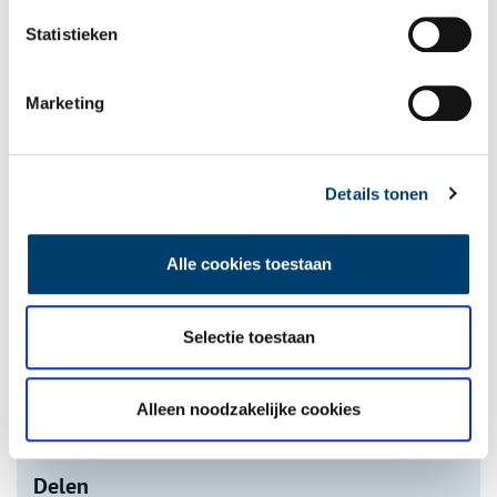
Statistieken
Marketing
Een jaar rond in de Eendenkooi ’t Zand
Details tonen
Alle cookies toestaan
Selectie toestaan
Tien verdwenen pretparken
Alleen noodzakelijke cookies
onh.nl
>
video
>
Delen