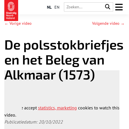
NL
EN
← Vorige video
Volgende video →
De polsstokbriefjes
en het Beleg van
Alkmaar (1573)
Please accept
statistics, marketing
cookies to watch this
video.
Publicatiedatum: 20/10/2022